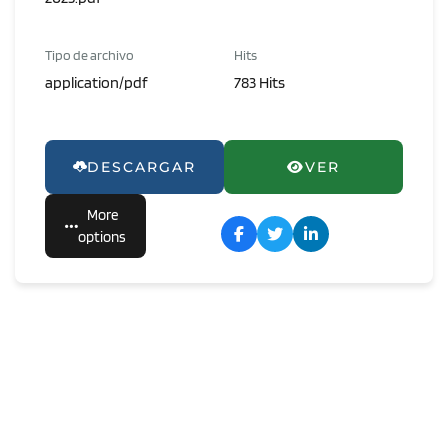
Tipo de archivo
Hits
application/pdf
783 Hits
DESCARGAR
VER
More
options