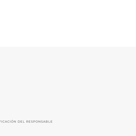
691 231 345
fccaza@fccaza.es
FICACIÓN DEL RESPONSABLE