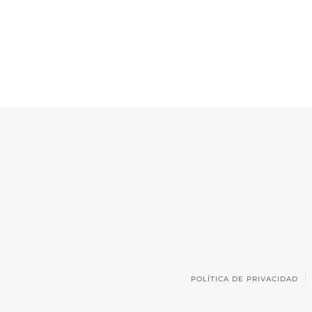
Mañanas de 9:30h a 13:30h
Miércoles
Mañanas de 9:30h a 13:30h
Tardes de 16:30h a 20:00h
POLÍTICA DE PRIVACIDAD