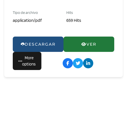
Tipo de archivo
Hits
application/pdf
659 Hits
DESCARGAR
VER
More
options