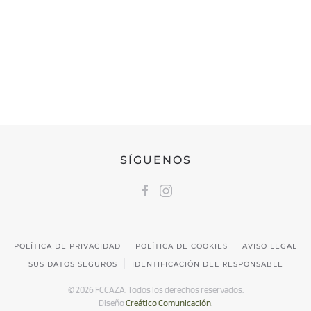
FEDERACIÓN CÁNTABRA DE CAZA
Calle Castilla, 17 | 39009 Santander, Cantabria
691 231 345
fccaza@fccaza.es
SÍGUENOS
POLÍTICA DE PRIVACIDAD
POLÍTICA DE COOKIES
AVISO LEGAL
SUS DATOS SEGUROS
IDENTIFICACIÓN DEL RESPONSABLE
©
2026
FCCAZA. Todos los derechos reservados.
Diseño
Creático Comunicación
.