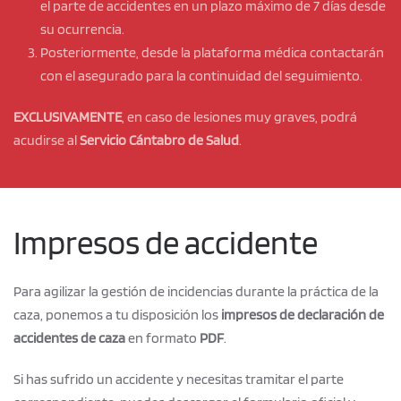
el parte de accidentes en un plazo máximo de 7 días desde
su ocurrencia.
Posteriormente, desde la plataforma médica contactarán
con el asegurado para la continuidad del seguimiento.
EXCLUSIVAMENTE
, en caso de lesiones
muy graves
, podrá
acudirse al
Servicio Cántabro de Salud
.
Impresos de accidente
Para agilizar la gestión de incidencias durante la práctica de la
caza, ponemos a tu disposición los
impresos de declaración de
accidentes de caza
en formato
PDF
.
Si has sufrido un accidente y necesitas tramitar el parte