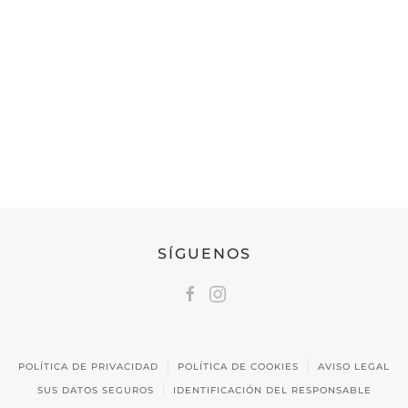
Tardes de 16:30h a 20:00h
FEDERACIÓN CÁNTABRA DE CAZA
Calle Castilla, 17 | 39009 Santander, Cantabria
691 231 345
fccaza@fccaza.es
SÍGUENOS
POLÍTICA DE PRIVACIDAD
POLÍTICA DE COOKIES
AVISO LEGAL
SUS DATOS SEGUROS
IDENTIFICACIÓN DEL RESPONSABLE