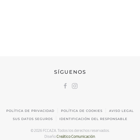
FEDERACIÓN CÁNTABRA DE CAZA
Calle Castilla, 17 | 39009 Santander, Cantabria
691 231 345
fccaza@fccaza.es
SÍGUENOS
POLÍTICA DE PRIVACIDAD
POLÍTICA DE COOKIES
AVISO LEGAL
SUS DATOS SEGUROS
IDENTIFICACIÓN DEL RESPONSABLE
©
2026
FCCAZA. Todos los derechos reservados.
Diseño
Creático Comunicación
.