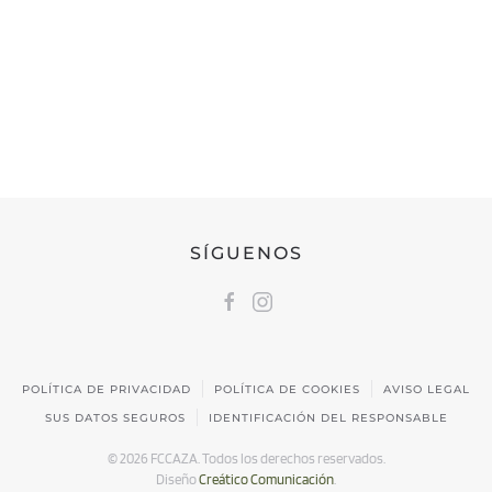
FEDERACIÓN CÁNTABRA DE CAZA
Calle Castilla, 17 | 39009 Santander, Cantabria
691 231 345
fccaza@fccaza.es
SÍGUENOS
POLÍTICA DE PRIVACIDAD
POLÍTICA DE COOKIES
AVISO LEGAL
SUS DATOS SEGUROS
IDENTIFICACIÓN DEL RESPONSABLE
©
2026
FCCAZA. Todos los derechos reservados.
Diseño
Creático Comunicación
.