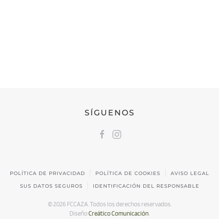
FEDERACIÓN CÁNTABRA DE CAZA
Calle Castilla, 17 | 39009 Santander, Cantabria
691 231 345
fccaza@fccaza.es
SÍGUENOS
POLÍTICA DE PRIVACIDAD
POLÍTICA DE COOKIES
AVISO LEGAL
SUS DATOS SEGUROS
IDENTIFICACIÓN DEL RESPONSABLE
©
2026
FCCAZA. Todos los derechos reservados.
Diseño
Creático Comunicación
.