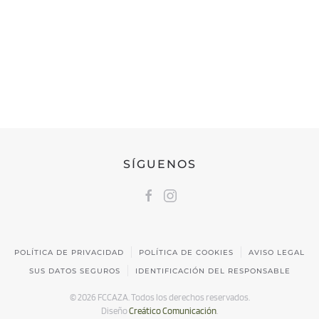
FEDERACIÓN CÁNTABRA DE CAZA
Calle Castilla, 17 | 39009 Santander, Cantabria
691 231 345
fccaza@fccaza.es
SÍGUENOS
POLÍTICA DE PRIVACIDAD
POLÍTICA DE COOKIES
AVISO LEGAL
SUS DATOS SEGUROS
IDENTIFICACIÓN DEL RESPONSABLE
©
2026
FCCAZA. Todos los derechos reservados.
Diseño
Creático Comunicación
.