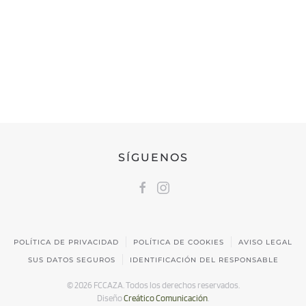
FEDERACIÓN CÁNTABRA DE CAZA
Calle Castilla, 17 | 39009 Santander, Cantabria
691 231 345
fccaza@fccaza.es
SÍGUENOS
POLÍTICA DE PRIVACIDAD
POLÍTICA DE COOKIES
AVISO LEGAL
SUS DATOS SEGUROS
IDENTIFICACIÓN DEL RESPONSABLE
©
2026
FCCAZA. Todos los derechos reservados.
Diseño
Creático Comunicación
.