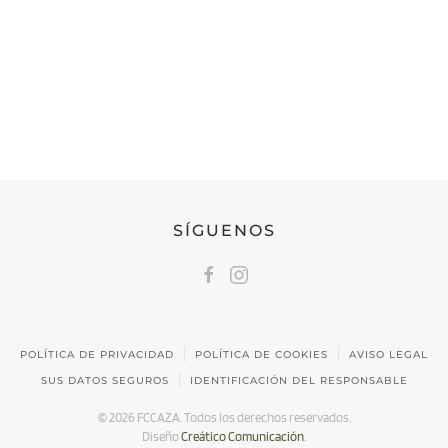
FEDERACIÓN CÁNTABRA DE CAZA
Calle Castilla, 17 | 39009 Santander, Cantabria
691 231 345
fccaza@fccaza.es
SÍGUENOS
POLÍTICA DE PRIVACIDAD
POLÍTICA DE COOKIES
AVISO LEGAL
SUS DATOS SEGUROS
IDENTIFICACIÓN DEL RESPONSABLE
©
2026
FCCAZA. Todos los derechos reservados.
Diseño
Creático Comunicación
.