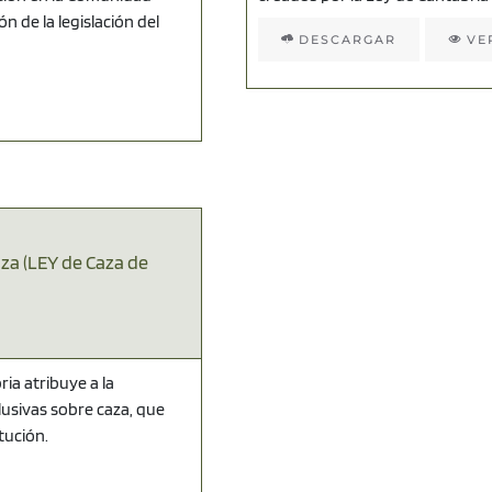
 de la legislación del
DESCARGAR
VE
aza (LEY de Caza de
ia atribuye a la
sivas sobre caza, que
tución.